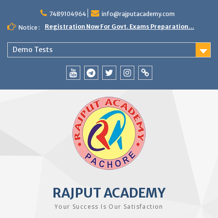
Skip
to
7489104964
info@rajputacademy.com
content
Registration Now For Govt. Exams Preparation...
Notice :
Demo Tests
YouTube
Telegram
Twitter
Instagram
WhatsApp
RAJPUT ACADEMY
Your Success Is Our Satisfaction