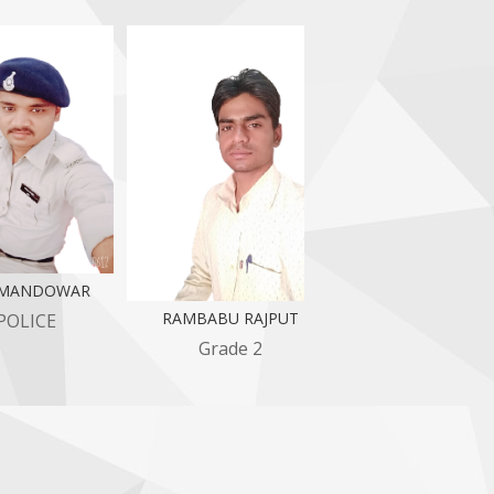
NDOWAR
Manohar jaiswal
RAMBABU RAJPUT
CE
Garde 1
Grade 2