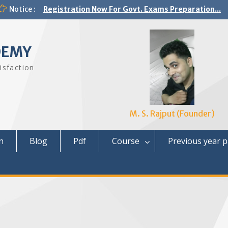
Notice :
Registration Now For Govt. Exams Preparation...
DEMY
isfaction
M. S. Rajput (Founder)
n
Blog
Pdf
Course
Previous year 