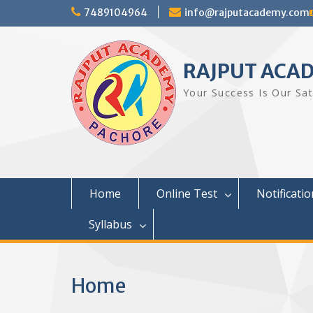
Skip
7489104964
info@rajputacademy.com
to
content
RAJPUT ACA
Your Success Is Our Sat
Home
Online Test
Notificatio
Syllabus
Home