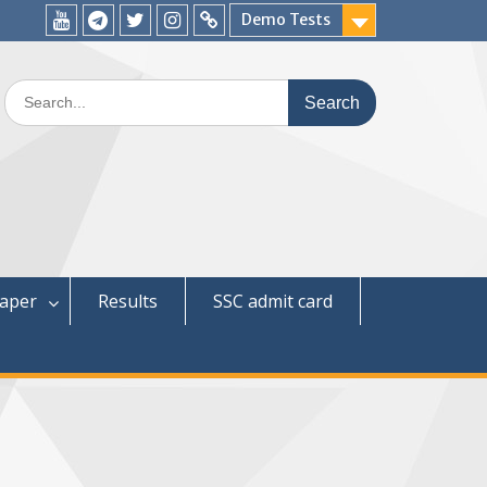
Demo Tests
YouTube
Telegram
Twitter
Instagram
WhatsApp
Search
for:
paper
Results
SSC admit card