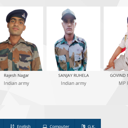
jesh Nagar
SANJAY RUHELA
GOVIND MA
dian army
Indian army
MP POLI
English
Computer
G.K.