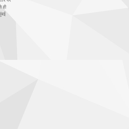
े ही
ुंबई