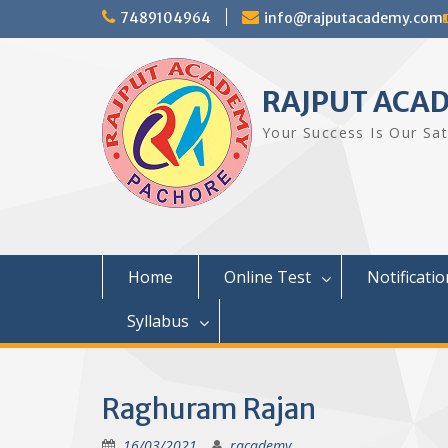
Skip
7489104964
info@rajputacademy.com
to
content
RAJPUT ACA
Your Success Is Our Sat
Home
Online Test
Notificatio
Syllabus
Raghuram Rajan
16/03/2021
racademy