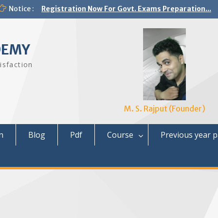
Notice :
Registration Now For Govt. Exams Preparation...
DEMY
isfaction
M. S. Rajput (Founder)
n
Blog
Pdf
Course
Previous year 