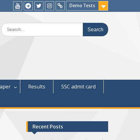
Demo Tests
YouTube
Telegram
Twitter
Instagram
WhatsApp
Search
for:
paper
Results
SSC admit card
Recent Posts