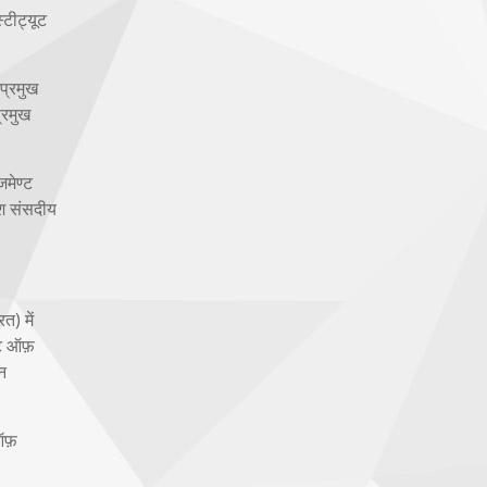
्टीट्यूट
 प्रमुख
्रमुख
जमेण्ट
िश संसदीय
त) में
यूट ऑफ़
यन
 ऑफ़