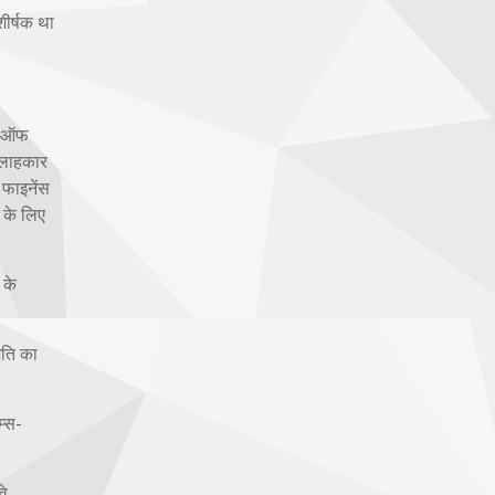
शीर्षक था
ूल ऑफ
 सलाहकार
 फाइनेंस
न के लिए
 के
िति का
म्स-
।
वे