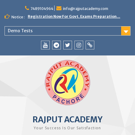
Skip
to
7489104964
info@rajputacademy.com
content
Registration Now For Govt. Exams Preparation...
Notice :
Demo Tests
YouTube
Telegram
Twitter
Instagram
WhatsApp
RAJPUT ACADEMY
Your Success Is Our Satisfaction