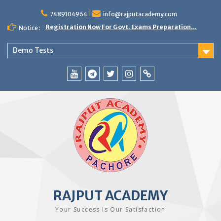
Skip
to
7489104964
info@rajputacademy.com
content
Registration Now For Govt. Exams Preparation...
Notice :
Demo Tests
YouTube
Telegram
Twitter
Instagram
WhatsApp
RAJPUT ACADEMY
Your Success Is Our Satisfaction