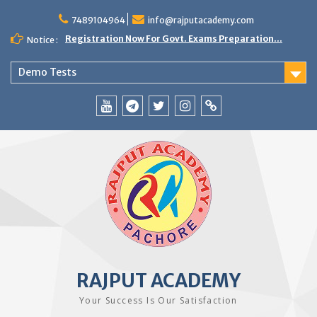
Skip
to
7489104964
info@rajputacademy.com
content
Registration Now For Govt. Exams Preparation...
Notice :
Demo Tests
YouTube
Telegram
Twitter
Instagram
WhatsApp
RAJPUT ACADEMY
Your Success Is Our Satisfaction